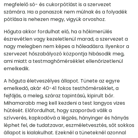
megfelelő só- és cukorpótlást is a szervezet
számára. Ha a panaszok nem múlnak és a folyadék
pótlása is nehezen megy, vigyük orvoshoz.
Hőguta akkor fordulhat elő, ha a hőkimerülés
észrevétlen vagy kezeletlenül marad, a szervezet a
nagy melegben nem képes a hőleadásra. Ilyenkor a
szervezet hőszabályozó központja hibásodik meg,
ami miatt a testmaghőmérséklet ellenőrizetlenül
emelkedik.
A hőguta életveszélyes állapot. Tünete az egyre
emelkedő, akár 40-41 fokos testhőmérséklet, a
fejfájás, a meleg, száraz tapintású, kipirult bőr.
Mihamarabb meg kell kezdeni a test langyos vizes
hűtését. Előfordulhat, hogy szaporává válik a
szívverés, kapkodóvá a légzés, hányinger és hányás
léphet fel, de tudatzavar, eszméletvesztés, sőt sokkos
állapot is kialakulhat. Ezeknél a tüneteknél azonnal