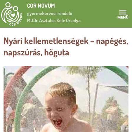
Ugrás a tartalomra
COR NOVUM
gyermekorvosi rendelő
MENÜ
MUDr. Asztalos Kele Orsolya
Nyári kellemetlenségek – napégés,
napszúrás, hőguta