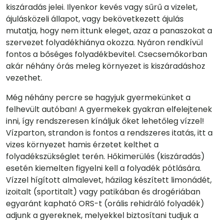
kiszáradás jelei. Ilyenkor kevés vagy sűrű a vizelet,
ájulásközeli állapot, vagy bekövetkezett ájulás
mutatja, hogy nem ittunk eleget, azaz a panaszokat a
szervezet folyadékhiánya okozza. Nyáron rendkívül
fontos a bőséges folyadékbevitel. Csecsemőkorban
akár néhány órás meleg környezet is kiszáradáshoz
vezethet.
Még néhány percre se hagyjuk gyermekünket a
felhevült autóban! A gyermekek gyakran elfelejtenek
inni, így rendszeresen kínáljuk őket lehetőleg vízzel!
Vízparton, strandon is fontos a rendszeres itatás, itt a
vizes környezet hamis érzetet kelthet a
folyadékszükséglet terén. Hőkimerülés (kiszáradás)
esetén kiemelten figyelni kell a folyadék pótlására.
Vízzel hígított almalevet, házilag készített limonádét,
izoitalt (sportitalt) vagy patikában és drogériában
egyaránt kapható ORS-t (orális rehidráló folyadék)
adjunk a gyereknek, melyekkel biztosítani tudjuk a