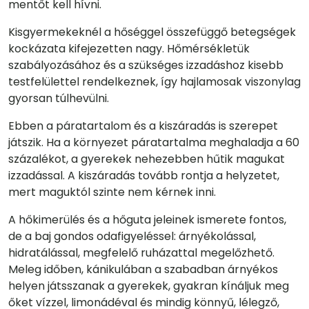
mentőt kell hívni.
Kisgyermekeknél a hőséggel összefüggő betegségek
kockázata kifejezetten nagy. Hőmérsékletük
szabályozásához és a szükséges izzadáshoz kisebb
testfelülettel rendelkeznek, így hajlamosak viszonylag
gyorsan túlhevülni.
Ebben a páratartalom és a kiszáradás is szerepet
játszik. Ha a környezet páratartalma meghaladja a 60
százalékot, a gyerekek nehezebben hűtik magukat
izzadással. A kiszáradás tovább rontja a helyzetet,
mert maguktól szinte nem kérnek inni.
A hőkimerülés és a hőguta jeleinek ismerete fontos,
de a baj gondos odafigyeléssel: árnyékolással,
hidratálással, megfelelő ruházattal megelőzhető.
Meleg időben, kánikulában a szabadban árnyékos
helyen játsszanak a gyerekek, gyakran kínáljuk meg
őket vízzel, limonádéval és mindig könnyű, lélegző,