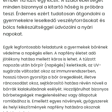
ember fia lazít egy kicsit. A szülői éberséget
minden bizonnyal a kitartó hőség is próbára
teszi. Érdemes ezért tudatosan átgondolni a
gyermekekre leselkedő veszélyforrásokat és
bölcs felkészültséggel üdvözölni a nyári
napokat.
Egyik legfontosabb feladatunk a gyermekek bőrének
védelme a napégés ellen. A napfény életet adó
jótékony hatása mellett káros is lehet. A túlzott
napozás után bőrpír (napégés) keletkezik, az UV-
sugárzás változást okoz az immunrendszerben,
hosszú távon gyorsítja a bőr öregedését, illetve
ráncosodást okoz, sejtkárosító hatása révén növeli a
bőrrák kialakulásának esélyét. Hozzájárulhat bizonyos
bőrbetegségek megjelenéséhez vagy állapotuk
romlásához is. Emellett egyes növények, gyógyszerek
és helyi készítmények napfény hatására okoznak