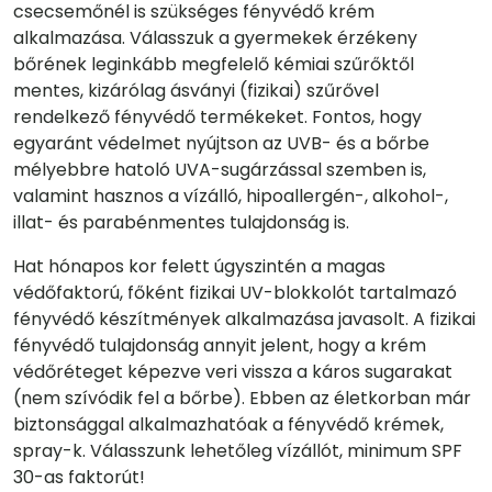
csecsemőnél is szükséges fényvédő krém
alkalmazása. Válasszuk a gyermekek érzékeny
bőrének leginkább megfelelő kémiai szűrőktől
mentes, kizárólag ásványi (fizikai) szűrővel
rendelkező fényvédő termékeket. Fontos, hogy
egyaránt védelmet nyújtson az UVB- és a bőrbe
mélyebbre hatoló UVA-sugárzással szemben is,
valamint hasznos a vízálló, hipoallergén-, alkohol-,
illat- és parabénmentes tulajdonság is.
Hat hónapos kor felett úgyszintén a magas
védőfaktorú, főként fizikai UV-blokkolót tartalmazó
fényvédő készítmények alkalmazása javasolt. A fizikai
fényvédő tulajdonság annyit jelent, hogy a krém
védőréteget képezve veri vissza a káros sugarakat
(nem szívódik fel a bőrbe). Ebben az életkorban már
biztonsággal alkalmazhatóak a fényvédő krémek,
spray-k. Válasszunk lehetőleg vízállót, minimum SPF
30-as faktorút!