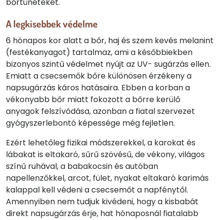
bőrtüneteket.
A legkisebbek védelme
6 hónapos kor alatt a bőr, haj és szem kevés melanint
(festékanyagot) tartalmaz, ami a későbbiekben
bizonyos szintű védelmet nyújt az UV- sugárzás ellen.
Emiatt a csecsemők bőre különösen érzékeny a
napsugárzás káros hatásaira. Ebben a korban a
vékonyabb bőr miatt fokozott a bőrre kerülő
anyagok felszívódása, azonban a fiatal szervezet
gyógyszerlebontó képessége még fejletlen.
Ezért lehetőleg fizikai módszerekkel, a karokat és
lábakat is eltakaró, sűrű szövésű, de vékony, világos
színű ruhával, a babakocsin és autóban
napellenzőkkel, arcot, fület, nyakat eltakaró karimás
kalappal kell védeni a csecsemőt a napfénytől.
Amennyiben nem tudjuk kivédeni, hogy a kisbabát
direkt napsugárzás érje, hat hónaposnál fiatalabb