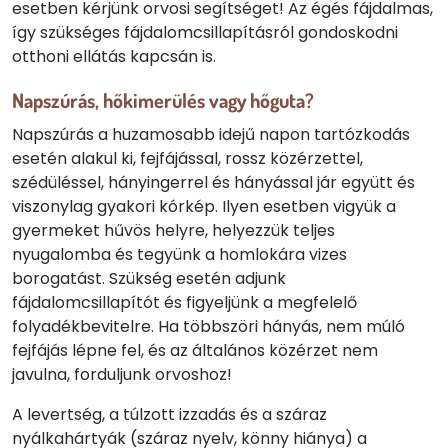
esetben kérjünk orvosi segítséget! Az égés fájdalmas,
így szükséges fájdalomcsillapításról gondoskodni
otthoni ellátás kapcsán is.
Napszúrás, hőkimerülés vagy hőguta?
Napszúrás a huzamosabb idejű napon tartózkodás
esetén alakul ki, fejfájással, rossz közérzettel,
szédüléssel, hányingerrel és hányással jár együtt és
viszonylag gyakori kórkép. Ilyen esetben vigyük a
gyermeket hűvös helyre, helyezzük teljes
nyugalomba és tegyünk a homlokára vizes
borogatást. Szükség esetén adjunk
fájdalomcsillapítót és figyeljünk a megfelelő
folyadékbevitelre. Ha többszöri hányás, nem múló
fejfájás lépne fel, és az általános közérzet nem
javulna, forduljunk orvoshoz!
A levertség, a túlzott izzadás és a száraz
nyálkahártyák (száraz nyelv, könny hiánya) a