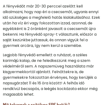
A fényvédőt már 20-30 perccel azelőtt kell
alkalmazni, hogy nap éri a csecsemőt, ugyanis ennyi
idő szükséges a megfelelő hatás kialakulásához. Ezek
után ha víz éri vagy fokozottan izzad, azonnal, de
egyébként is 2 óránként javasolt a csecsemőt újra
bekenni. Ha fényvédő spray-t választunk, először a
saját kezünkbe juttassuk, és onnan vigyük fel a
gyermek arcára, így nem kerül a szemébe.
Legjobb fényvédő emellett a ruházat, a széles
karimájú kalap, de ne feledkezzünk meg a szem
védelméről sem. A napszemüveg használata már
kisgyermekkortól ajánlott. Felnőttekre is, de
gyermekekre fokozottan érvényes, hogy kerüljék a
napsugárzást 11 és 16 óra között! A felhős idő
rendkívül becsapós, a leégés kockázata ekkor még
magasabb lehet.
Mit takarnak a rejtélyes SPF betűk?