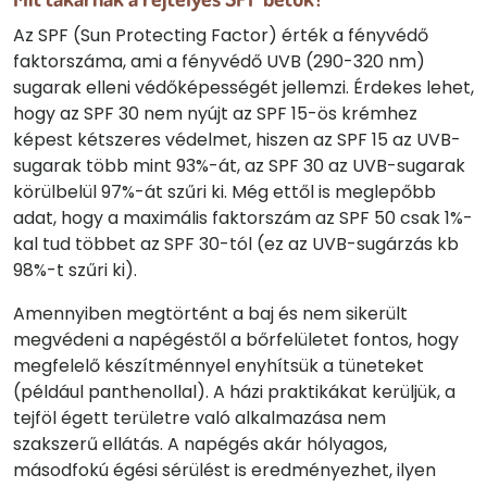
Az SPF (Sun Protecting Factor) érték a fényvédő
faktorszáma, ami a fényvédő UVB (290-320 nm)
sugarak elleni védőképességét jellemzi. Érdekes lehet,
hogy az SPF 30 nem nyújt az SPF 15-ös krémhez
képest kétszeres védelmet, hiszen az SPF 15 az UVB-
sugarak több mint 93%-át, az SPF 30 az UVB-sugarak
körülbelül 97%-át szűri ki. Még ettől is meglepőbb
adat, hogy a maximális faktorszám az SPF 50 csak 1%-
kal tud többet az SPF 30-tól (ez az UVB-sugárzás kb
98%-t szűri ki).
Amennyiben megtörtént a baj és nem sikerült
megvédeni a napégéstől a bőrfelületet fontos, hogy
megfelelő készítménnyel enyhítsük a tüneteket
(például panthenollal). A házi praktikákat kerüljük, a
tejföl égett területre való alkalmazása nem
szakszerű ellátás. A napégés akár hólyagos,
másodfokú égési sérülést is eredményezhet, ilyen