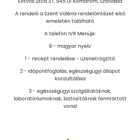
Eötvös utca 37, 945 01 Komárom
, Szlovákia
A rendelő a Szent Valéria rendelőintézet első
emeletén található
A telefon IVR Menüje:
9 - magyar nyelv
1 - recept rendelése - üzenetrögzítő
2 - időpontfoglalás, egészségügyi állapot
konzultálása
3 - egészségügyi szolgáltatóknak,
laboratóriumoknak, biztosítóknak fenntartott
vonal