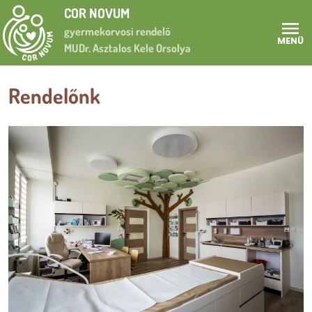
Ugrás a tartalomra
COR NOVUM
gyermekorvosi rendelő
MENÜ
MUDr. Asztalos Kele Orsolya
Rendelőnk