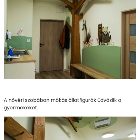
A nővéri szobában mókás állatfigurák üdvözlik a
gyermekeket.