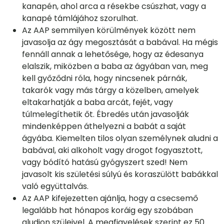
kanapén, ahol arca a résekbe csúszhat, vagy a
kanapé támlájához szorulhat.
Az AAP semmilyen körülmények között nem
javasolja az ágy megosztását a babával. Ha mégis
fennáll annak a lehetősége, hogy az édesanya
elalszik, miközben a baba az ágyában van, meg
kell győződni róla, hogy nincsenek párnák,
takarók vagy más tárgy a közelben, amelyek
eltakarhatják a baba arcát, fejét, vagy
túlmelegíthetik őt. Ébredés után javasolják
mindenképpen áthelyezni a babát a saját
ágyába. Kiemelten tilos olyan személynek aludni a
babával, aki alkoholt vagy drogot fogyasztott,
vagy bódító hatású gyógyszert szed! Nem
javasolt kis születési súlyú és koraszülött babákkal
való együttalvás.
Az AAP kifejezetten ajánlja, hogy a csecsemő
legalább hat hónapos koráig egy szobában
aludjon szüleivel. A megfigyelések szerint ez 50