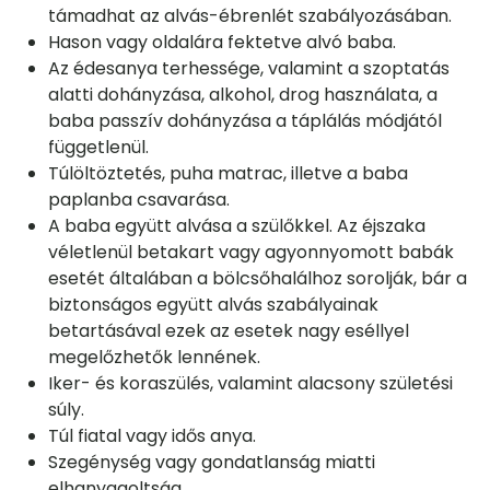
támadhat az alvás-ébrenlét szabályozásában.
Hason vagy oldalára fektetve alvó baba.
Az édesanya terhessége, valamint a szoptatás
alatti dohányzása, alkohol, drog használata, a
baba passzív dohányzása a táplálás módjától
függetlenül.
Túlöltöztetés, puha matrac, illetve a baba
paplanba csavarása.
A baba együtt alvása a szülőkkel. Az éjszaka
véletlenül betakart vagy agyonnyomott babák
esetét általában a bölcsőhalálhoz sorolják, bár a
biztonságos együtt alvás szabályainak
betartásával ezek az esetek nagy eséllyel
megelőzhetők lennének.
Iker- és koraszülés, valamint alacsony születési
súly.
Túl fiatal vagy idős anya.
Szegénység vagy gondatlanság miatti
elhanyagoltság.