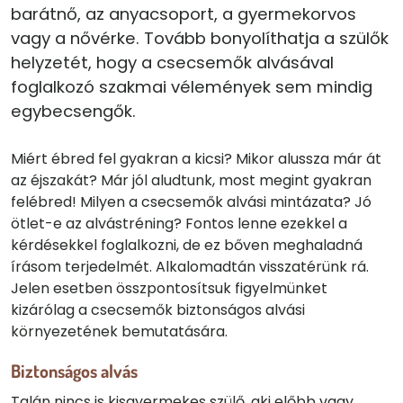
barátnő, az anyacsoport, a gyermekorvos
vagy a nővérke. Tovább bonyolíthatja a szülők
helyzetét, hogy a csecsemők alvásával
foglalkozó szakmai vélemények sem mindig
egybecsengők.
Miért ébred fel gyakran a kicsi? Mikor alussza már át
az éjszakát? Már jól aludtunk, most megint gyakran
felébred! Milyen a csecsemők alvási mintázata? Jó
ötlet-e az alvástréning? Fontos lenne ezekkel a
kérdésekkel foglalkozni, de ez bőven meghaladná
írásom terjedelmét. Alkalomadtán visszatérünk rá.
Jelen esetben összpontosítsuk figyelmünket
kizárólag a csecsemők biztonságos alvási
környezetének bemutatására.
Biztonságos alvás
Talán nincs is kisgyermekes szülő, aki előbb vagy