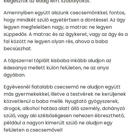
kiegészítik az eddig leírt szabályokat.
Amennyiben együtt alszunk csecsemőnkkel, fontos,
hogy mindkét szülő egyetértsen a döntéssel. Az ágy
legyen megfelelően nagy, a matrac ne legyen
süppedős. A matrac és az ágykeret, vagy az ágy és a
fal között ne legyen olyan rés, ahova a baba
becsúszhat.
A tápszerrel táplált kisbaba inkább aludjon az
édesanya mellett külön felületen, ne az anya
ágyában.
Egyévesnél fiatalabb csecsemő ne aludjon együtt
más gyermekekkel, illetve a testvérek ne kerüljenek
közvetlenül a baba mellé. Nyugtató gyógyszerek,
drogok, alkohol hatása alatt álló személy, dohányzó
szülő, vagy aki szélsőségesen nehezen ébreszthető,
például a nagyon kimerült szülő ne aludjon egy
felületen a csecsemővel!