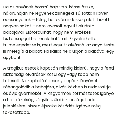
Ha az anyának hosszú haja van, kösse össze,
hálóruháján ne legyenek zsinegek! Túlzottan kövér
édesanyának – főleg, ha a várandósság alatt hízott
nagyon sokat – nem javasolt együtt aludni a
babájával. Előfordulhat, hogy nem érzékeli
biztonsággal testének határait. Figyelni kell a
túlmelegedésre is, mert együtt alvásnál az anya teste
is melegíti a babát. Háziállat ne aludjon a babával egy
ágyban!
A tragikus esetek kapcsán mindig kiderül, hogy a fenti
biztonsági elvárások közül egy vagy több nem
teljesült. A szoptató édesanya egész lényével
ráhangolódik a babájára, alvás közben is tudatosítja
és óvja gyermekét. A kisgyermek természetes igénye
a testközelség, vágyik szülei biztonságot adó
jelenlétére, hiszen éjszaka kötődési igénye még
fokozottabb.