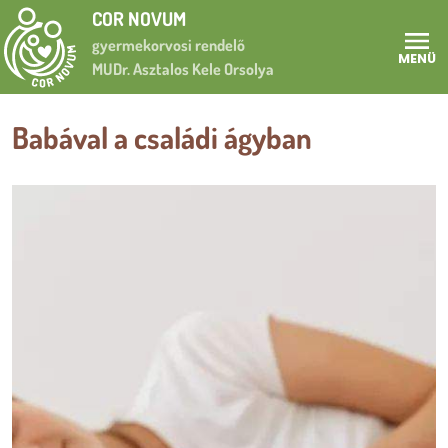
Ugrás a tartalomra
COR NOVUM
gyermekorvosi rendelő
MENÜ
MUDr. Asztalos Kele Orsolya
Babával a családi ágyban