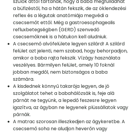
szülők attól tartanak, hogy a baba megfulladhat
a büfizéstől, ha a hátán fekszik, de az öklendezési
reflex és a légutak anatómiája megvédi a
csecsemőt ettől. Még a gastroesophagealis
refluxbetegségben (GERD) szenvedő
csecsemőknek is a hátukon kell aludniuk.
A csecsemő alvófelülete legyen szilárd! A szilárd
felület azt jelenti, nem szabad, hogy behorpadjon,
amikor a baba rajta fekszik. Vízágy használata
veszélyes. Bármilyen felület, amely 10 foknál
jobban megdől, nem biztonságos a baba
számára.
A kisdednek könnyű takarója legyen, de jó
szolgálatot tehet a babahálózsák is, feje alá
párnát ne tegyünk, a lepedő feszesre legyen
igazítva, az ágyban ne legyenek plüssállatok vagy
párnák.
A matrac szorosan illeszkedjen az ágykeretbe. A
csecsemő soha ne aludjon heverőn vagy