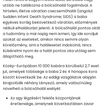
utóbb ne találkozna a bölcsőhalál fogalmával. A
hirtelen, illetve váratlan csecsemőhalál (angolul:
Sudden Infant Death Syndrome; SIDS) a baba
egyéves koráig bekövetkező váratlan, előzmények
nélküli elhalálozást jelenti. A bölcsőhalál pontos okát
a tudomány a mai napig nem ismeri, így ide soroljuk
azokat az eseteket, amikor nincs semmi olyan
kórelőzmény, ami a halálesetet indokolná, nincs
külsérelmi nyom és a halál pontos oka utólag sem
állapítható meg.
Közép-Európában 10 000 babára körülbelül 2,7 eset
jut, amelyek többsége a baba 2 és 4 hónapos kora
között következik be. Az eddigi vizsgálatok alapján
kirajzolódik néhány tényező, amely valószínűleg
növelheti a bölcsőhalál esélyét.
Az agy légzésért felelős központjának
éretlensége, amelynek következtében zavar