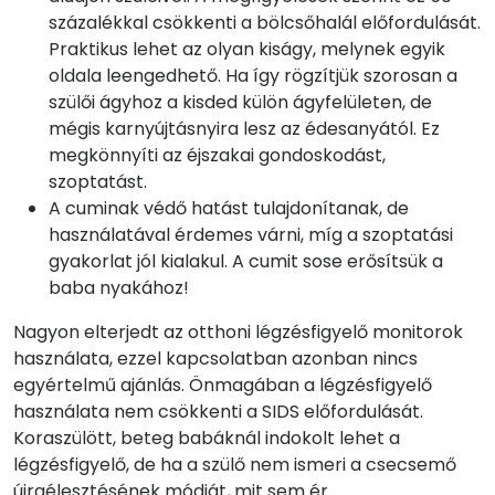
százalékkal csökkenti a bölcsőhalál előfordulását.
Praktikus lehet az olyan kiságy, melynek egyik
oldala leengedhető. Ha így rögzítjük szorosan a
szülői ágyhoz a kisded külön ágyfelületen, de
mégis karnyújtásnyira lesz az édesanyától. Ez
megkönnyíti az éjszakai gondoskodást,
szoptatást.
A cuminak védő hatást tulajdonítanak, de
használatával érdemes várni, míg a szoptatási
gyakorlat jól kialakul. A cumit sose erősítsük a
baba nyakához!
Nagyon elterjedt az otthoni légzésfigyelő monitorok
használata, ezzel kapcsolatban azonban nincs
egyértelmű ajánlás. Önmagában a légzésfigyelő
használata nem csökkenti a SIDS előfordulását.
Koraszülött, beteg babáknál indokolt lehet a
légzésfigyelő, de ha a szülő nem ismeri a csecsemő
újraélesztésének módját, mit sem ér.