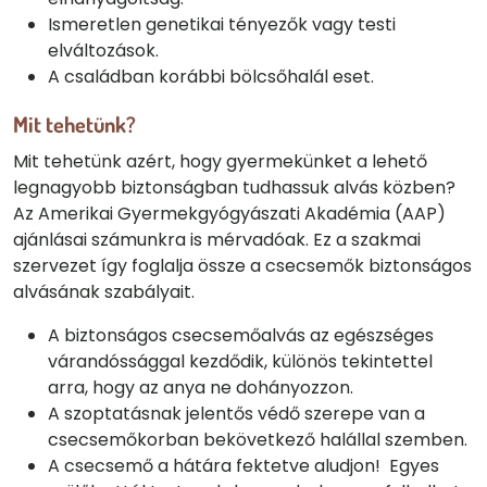
Ismeretlen genetikai tényezők vagy testi
elváltozások.
A családban korábbi bölcsőhalál eset.
Mit tehetünk?
Mit tehetünk azért, hogy gyermekünket a lehető
legnagyobb biztonságban tudhassuk alvás közben?
Az Amerikai Gyermekgyógyászati Akadémia (AAP)
ajánlásai számunkra is mérvadóak. Ez a szakmai
szervezet így foglalja össze a csecsemők biztonságos
alvásának szabályait.
A biztonságos csecsemőalvás az egészséges
várandóssággal kezdődik, különös tekintettel
arra, hogy az anya ne dohányozzon.
A szoptatásnak jelentős védő szerepe van a
csecsemőkorban bekövetkező halállal szemben.
A csecsemő a hátára fektetve aludjon! Egyes